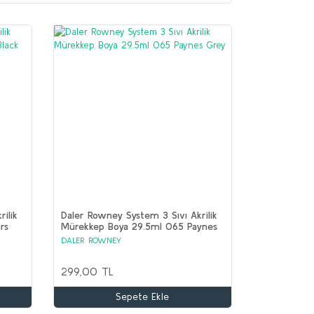
ilik
Daler Rowney System 3 Sıvı Akrilik
rs
Mürekkep Boya 29.5ml 065 Paynes
Grey
DALER ROWNEY
299,00 TL
Sepete Ekle