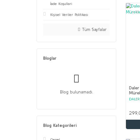
İade Koşullari
Kişisel Veriler Politikası
Tüm Sayfalar
Bloglar
Daler
Blog bulunamadı.
Mürek
Blue
DALE
299,
Blog Kategorileri
Genel