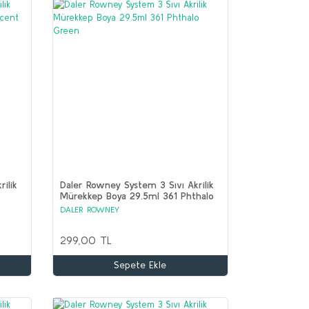
ilik
Daler Rowney System 3 Sıvı Akrilik
Mürekkep Boya 29.5ml 361 Phthalo
Green
DALER ROWNEY
299,00 TL
Sepete Ekle