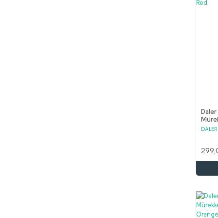
Daler
Müre
Flour
DALE
299,