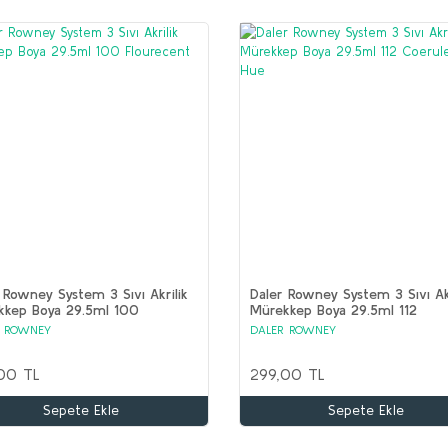
 Rowney System 3 Sıvı Akrilik
Daler Rowney System 3 Sıvı Akr
kkep Boya 29.5ml 100
Mürekkep Boya 29.5ml 112
ecent Blue
Coeruleum Hue
R ROWNEY
DALER ROWNEY
00 TL
299,00 TL
Sepete Ekle
Sepete Ekle