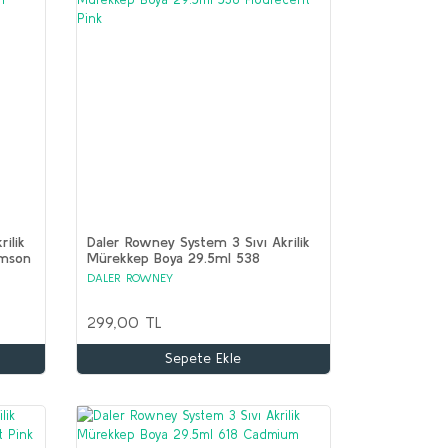
ilik
Daler Rowney System 3 Sıvı Akrilik
imson
Mürekkep Boya 29.5ml 538
Flourecent Pink
DALER ROWNEY
299,00 TL
Sepete Ekle