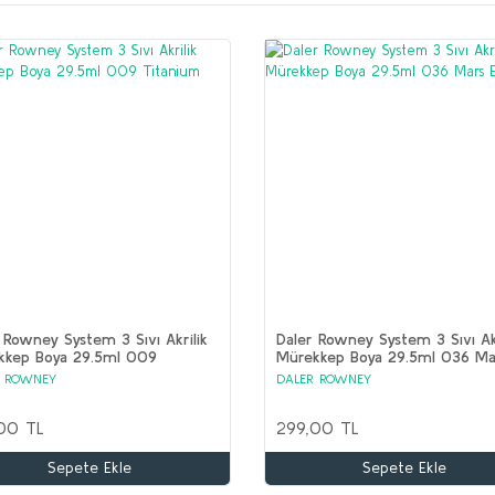
 Rowney System 3 Sıvı Akrilik
Daler Rowney System 3 Sıvı Akr
kkep Boya 29.5ml 009
Mürekkep Boya 29.5ml 036 Ma
nium White
Black
R ROWNEY
DALER ROWNEY
00 TL
299,00 TL
Sepete Ekle
Sepete Ekle