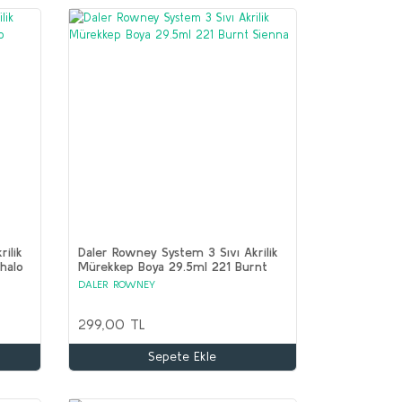
ilik
Daler Rowney System 3 Sıvı Akrilik
halo
Mürekkep Boya 29.5ml 221 Burnt
Sienna
DALER ROWNEY
299,00 TL
Sepete Ekle