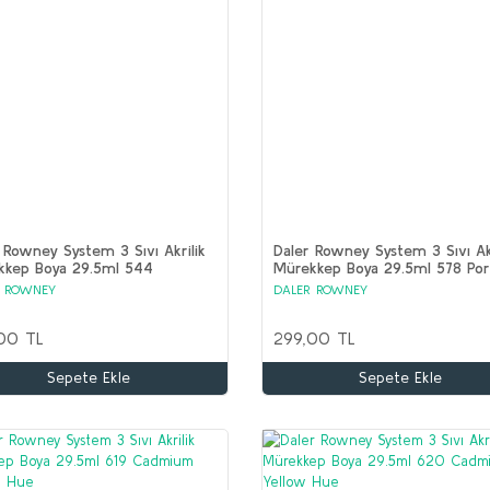
 Rowney System 3 Sıvı Akrilik
Daler Rowney System 3 Sıvı Akr
kkep Boya 29.5ml 544
Mürekkep Boya 29.5ml 578 Port
ecent Red
Pink
R ROWNEY
DALER ROWNEY
00 TL
299,00 TL
Sepete Ekle
Sepete Ekle