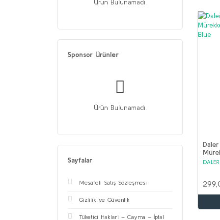
Ürün Bulunamadı.
Sponsor Ürünler
Ürün Bulunamadı.
Daler
Müre
Flour
Sayfalar
DALE
299,
Mesafeli Satış Sözleşmesi
Gizlilik ve Güvenlik
Tüketici Haklari – Cayma – İptal