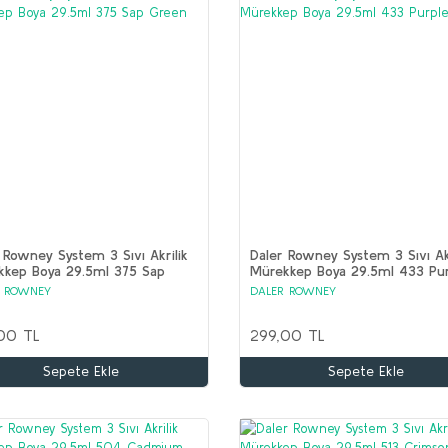
 Rowney System 3 Sıvı Akrilik
Daler Rowney System 3 Sıvı Akr
kkep Boya 29.5ml 375 Sap
Mürekkep Boya 29.5ml 433 Pu
n
R ROWNEY
DALER ROWNEY
00 TL
299,00 TL
Sepete Ekle
Sepete Ekle