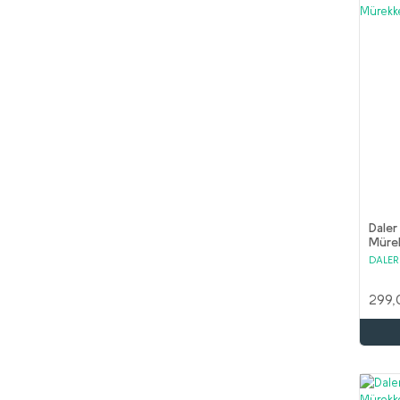
Daler
Müre
Gree
DALE
299,