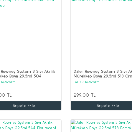
 Rowney System 3 Sıvı Akrilik
Daler Rowney System 3 Sıvı Akr
kkep Boya 29.5ml 504
Mürekkep Boya 29.5ml 513 Cr
ium Red Deep
R ROWNEY
DALER ROWNEY
00 TL
299,00 TL
Sepete Ekle
Sepete Ekle