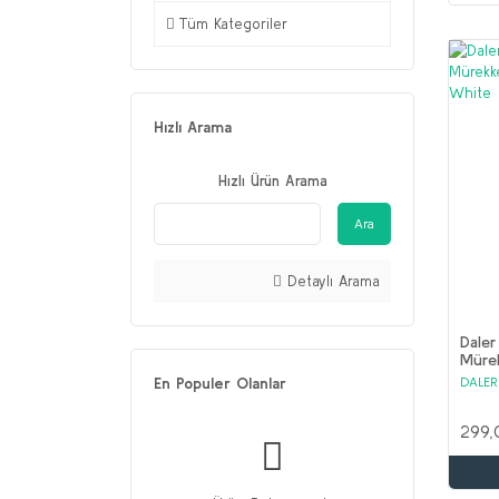
Tüm Kategoriler
Hızlı Arama
Hızlı Ürün Arama
Ara
Detaylı Arama
Daler
Müre
Tita
DALE
En Populer Olanlar
299,