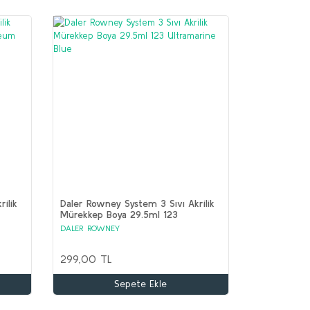
ilik
Daler Rowney System 3 Sıvı Akrilik
Mürekkep Boya 29.5ml 123
Ultramarine Blue
DALER ROWNEY
299,00 TL
Sepete Ekle