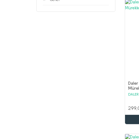
Daler
Müre
Umb
DALE
299,