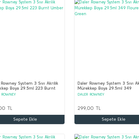
 Rowney System 3 Sıvı Akrilik
Daler Rowney System 3 Sıvı Akr
kkep Boya 29.5ml 223 Burnt
Mürekkep Boya 29.5ml 349
er
Flourecent Green
R ROWNEY
DALER ROWNEY
00 TL
299,00 TL
Sepete Ekle
Sepete Ekle