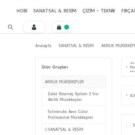
HOBİ
SANATSAL & RESİM
ÇİZİM - TEKNİK
FIRÇA
Anasayfa
SANATSAL & RESİM
AKRİLİK MÜREKKEP
Sc
Ürün Grupları
Pro
Mü
AKRİLİK MÜREKKEPLER
Daler Rowney System 3 Sıvı
SC
Akrilik Mürekkepler
Schmincke Aero Color
Professional Mürekkepler
S
SANATSAL & RESİM