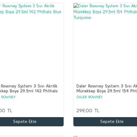
 Rowney System 3 Sıvı Akrilik
Daler Rowney System 3 Sıvı Akr
kep Boya 29.5ml 142 Phthalo
Mürekkep Boya 29.5ml 154 Pht
Turquoise
R ROWNEY
DALER ROWNEY
00 TL
299,00 TL
Sepete Ekle
Sepete Ekle