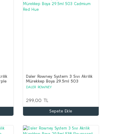
ilik
Daler Rowney System 3 Sıvı Akrilik
rple
Mürekkep Boya 29.5ml 503
Cadmium Red Hue
DALER ROWNEY
299,00 TL
Sepete Ekle