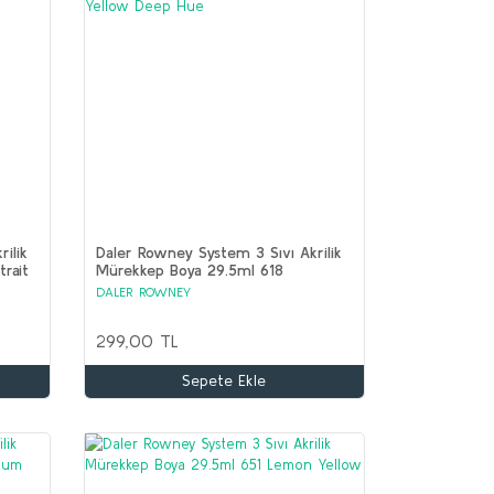
ilik
Daler Rowney System 3 Sıvı Akrilik
rait
Mürekkep Boya 29.5ml 618
Cadmium Yellow Deep Hue
DALER ROWNEY
299,00 TL
Sepete Ekle