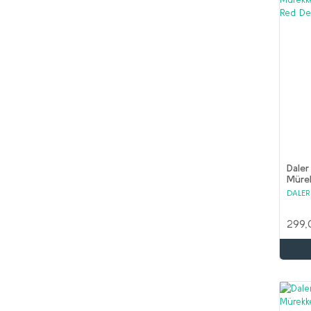
Daler
Müre
Cadm
DALE
299,