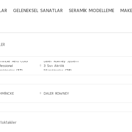
LAR
GELENEKSEL SANATLAR
SERAMİK MODELLEME
MAKE
LER
hmincke Aero Color
Daler Rowney System
fessional
3 Sıvı Akrilik
rekkepler
(37)
Mürekkepler
(28)
HMİNCKE
DALER ROWNEY
toktakiler