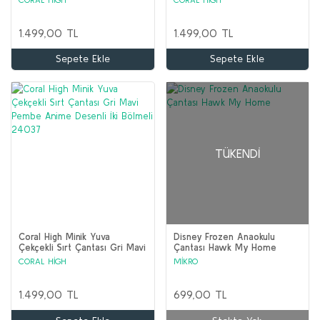
Desenli İki Bölmeli 24004
Bölmeli 24015
1.499,00 TL
1.499,00 TL
Sepete Ekle
Sepete Ekle
TÜKENDI
Coral High Minik Yuva
Disney Frozen Anaokulu
Çekçekli Sırt Çantası Gri Mavi
Çantası Hawk My Home
Pembe Anime Desenli İki
CORAL HİGH
MİKRO
Bölmeli 24037
1.499,00 TL
699,00 TL