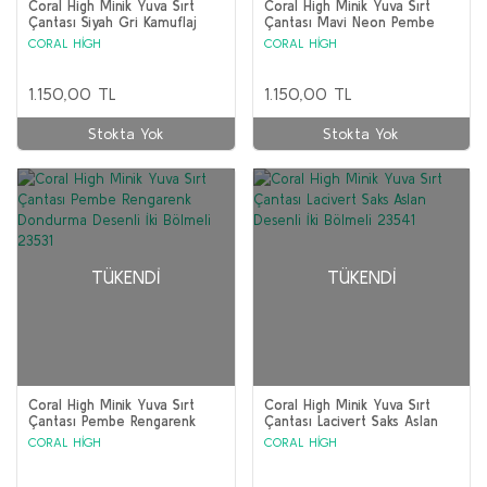
Coral High Minik Yuva Sırt
Coral High Minik Yuva Sırt
Çantası Siyah Gri Kamuflaj
Çantası Mavi Neon Pembe
Desenli İki Bölmeli 23355
Unicorn Desenli İki Bölmeli
CORAL HİGH
CORAL HİGH
23511
1.150,00 TL
1.150,00 TL
Stokta Yok
Stokta Yok
TÜKENDI
TÜKENDI
Coral High Minik Yuva Sırt
Coral High Minik Yuva Sırt
Çantası Pembe Rengarenk
Çantası Lacivert Saks Aslan
Dondurma Desenli İki Bölmeli
Desenli İki Bölmeli 23541
CORAL HİGH
CORAL HİGH
23531