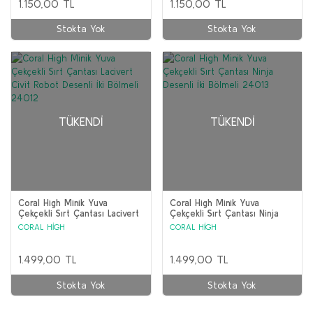
1.150,00 TL
1.150,00 TL
Stokta Yok
Stokta Yok
TÜKENDI
TÜKENDI
Coral High Minik Yuva
Coral High Minik Yuva
Çekçekli Sırt Çantası Lacivert
Çekçekli Sırt Çantası Ninja
Civit Robot Desenli İki
Desenli İki Bölmeli 24013
CORAL HİGH
CORAL HİGH
Bölmeli 24012
1.499,00 TL
1.499,00 TL
Stokta Yok
Stokta Yok