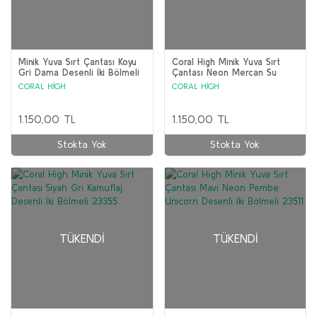
Minik Yuva Sırt Çantası Koyu
Coral High Minik Yuva Sırt
Gri Dama Desenli İki Bölmeli
Çantası Neon Mercan Su
23515
Yeşili Alpaka Desenli İki
CORAL HİGH
CORAL HİGH
Bölmeli 23332
1.150,00 TL
1.150,00 TL
Stokta Yok
Stokta Yok
TÜKENDI
TÜKENDI