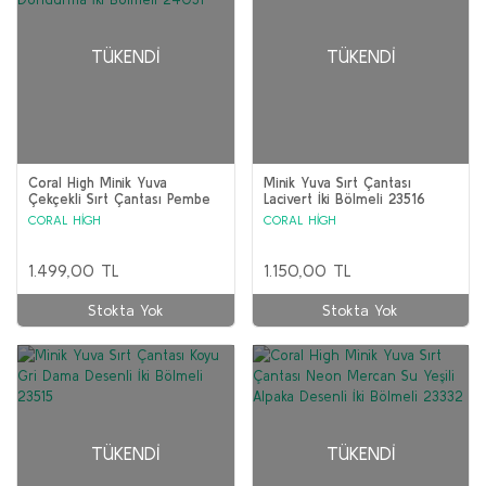
TÜKENDI
TÜKENDI
Coral High Minik Yuva
Minik Yuva Sırt Çantası
Çekçekli Sırt Çantası Pembe
Lacivert İki Bölmeli 23516
Dondurma İki Bölmeli 24031
CORAL HİGH
CORAL HİGH
1.499,00 TL
1.150,00 TL
Stokta Yok
Stokta Yok
TÜKENDI
TÜKENDI