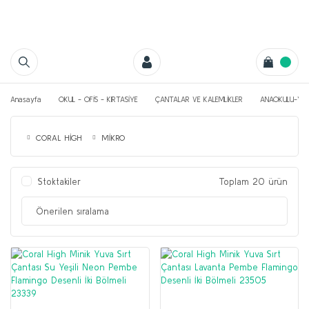
Anasayfa
OKUL - OFİS - KIRTASİYE
ÇANTALAR VE KALEMLİKLER
ANAOKULU-YU
CORAL HİGH
MİKRO
Stoktakiler
Toplam 20 ürün