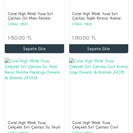
Coral High Minik Yuva Sırt
Coral High Minik Yuva Sırt
Çantası Gri Mavi Pembe
Çantası Siyah Kırmızı Anime
Anime Desenli İki Bölmeli
Araba Desenli İki Bölmeli
CORAL HİGH
CORAL HİGH
23537
23547
1.150,00 TL
1.150,00 TL
Sepete Ekle
Sepete Ekle
Coral High Minik Yuva
Coral High Minik Yuva
Çekçekli Sırt Çantası Su Yeşili
Çekçekli Sırt Çantası Civit
Neon Pembe Flamingo
Kırmızı Uzay Desenli İki
CORAL HİGH
CORAL HİGH