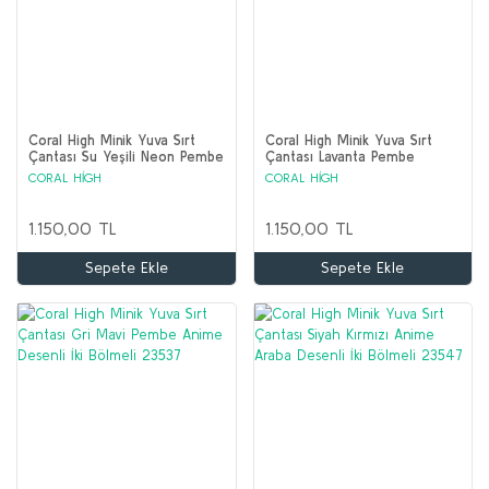
Coral High Minik Yuva Sırt
Coral High Minik Yuva Sırt
Çantası Su Yeşili Neon Pembe
Çantası Lavanta Pembe
Flamingo Desenli İki Bölmeli
Flamingo Desenli İki Bölmeli
CORAL HİGH
CORAL HİGH
23339
23505
1.150,00 TL
1.150,00 TL
Sepete Ekle
Sepete Ekle