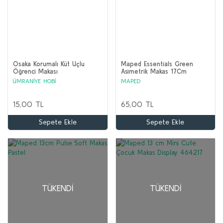
Osaka Korumalı Küt Uçlu
Maped Essentials Green
Öğrenci Makası
Asimetrik Makas 17Cm
ÜMRANİYE HOBİ
MAPED
15,00 TL
65,00 TL
Sepete Ekle
Sepete Ekle
TÜKENDI
TÜKENDI