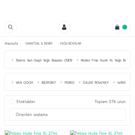
Anasayfa
SANATSAL & RESİM
YAĞLI BOYALAR
Talens Van Gogh Yağlı Boyalar
(121)
Pebeo Fine Huile XL Yağlı Boyala
VAN GOGH
BİGPOİNT
PEBEO
DALER ROWNEY
WİNSOR&
Stoktakiler
Toplam 578 ürün