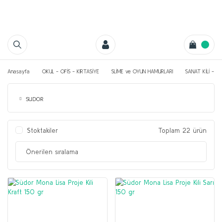
Anasayfa
OKUL - OFİS - KIRTASİYE
SLİME ve OYUN HAMURLARI
SANAT KİLİ - P
SUDOR
Stoktakiler
Toplam 22 ürün