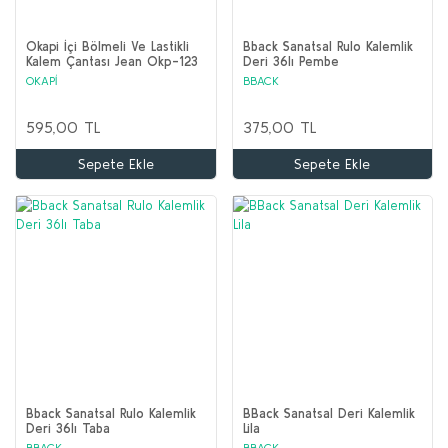
Okapi İçi Bölmeli Ve Lastikli
Bback Sanatsal Rulo Kalemlik
Kalem Çantası Jean Okp-123
Deri 36lı Pembe
Kırmızı
OKAPİ
BBACK
595,00 TL
375,00 TL
Sepete Ekle
Sepete Ekle
Bback Sanatsal Rulo Kalemlik
BBack Sanatsal Deri Kalemlik
Deri 36lı Taba
Lila
BBACK
BBACK