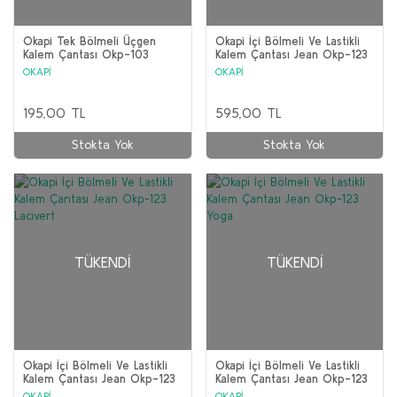
Okapi Tek Bölmeli Üçgen
Okapi İçi Bölmeli Ve Lastikli
Kalem Çantası Okp-103
Kalem Çantası Jean Okp-123
Kırmızı
Siyah
OKAPİ
OKAPİ
195,00 TL
595,00 TL
Stokta Yok
Stokta Yok
TÜKENDI
TÜKENDI
Okapi İçi Bölmeli Ve Lastikli
Okapi İçi Bölmeli Ve Lastikli
Kalem Çantası Jean Okp-123
Kalem Çantası Jean Okp-123
Lacivert
Yoga
OKAPİ
OKAPİ