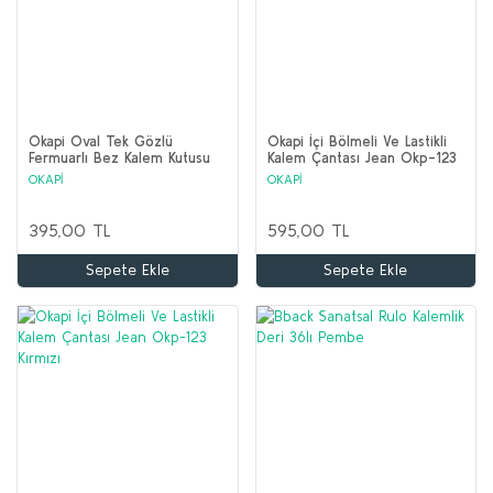
Okapi Oval Tek Gözlü
Okapi İçi Bölmeli Ve Lastikli
Fermuarlı Bez Kalem Kutusu
Kalem Çantası Jean Okp-123
Desenli Okp-121
Haki Yeşili
OKAPİ
OKAPİ
395,00 TL
595,00 TL
Sepete Ekle
Sepete Ekle