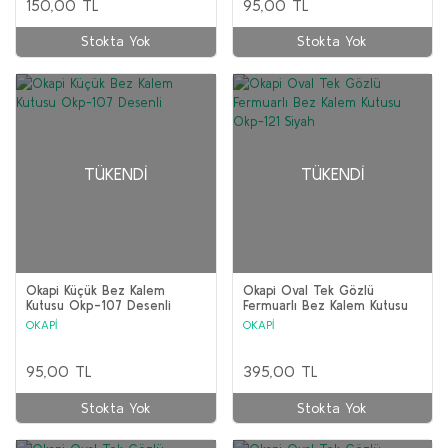
150,00 TL
95,00 TL
Stokta Yok
Stokta Yok
TÜKENDI
TÜKENDI
Okapi Küçük Bez Kalem
Okapi Oval Tek Gözlü
Kutusu Okp-107 Desenli
Fermuarlı Bez Kalem Kutusu
Okp-121 Siyah
OKAPİ
OKAPİ
95,00 TL
395,00 TL
Stokta Yok
Stokta Yok