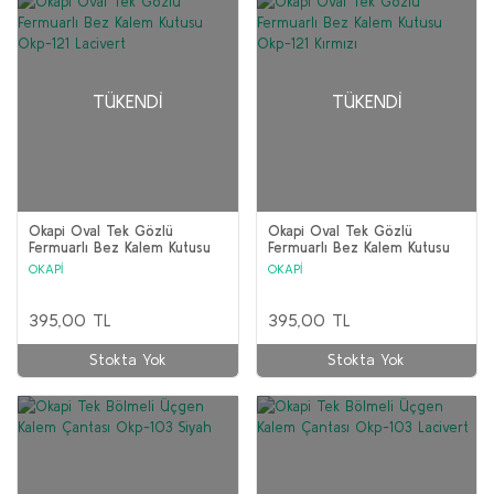
TÜKENDI
TÜKENDI
Okapi Oval Tek Gözlü
Okapi Oval Tek Gözlü
Fermuarlı Bez Kalem Kutusu
Fermuarlı Bez Kalem Kutusu
Okp-121 Lacivert
Okp-121 Kırmızı
OKAPİ
OKAPİ
395,00 TL
395,00 TL
Stokta Yok
Stokta Yok