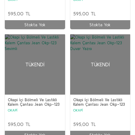
595,00 TL
595,00 TL
Stokta Yok
Stokta Yok
TÜKENDI
TÜKENDI
Okapi İçi Bölmeli Ve Lastikli
Okapi İçi Bölmeli Ve Lastikli
Kalem Çantası Jean Okp-123
Kalem Çantası Jean Okp-123
Sevimli
Duvar Yazısı
OKAPİ
OKAPİ
595,00 TL
595,00 TL