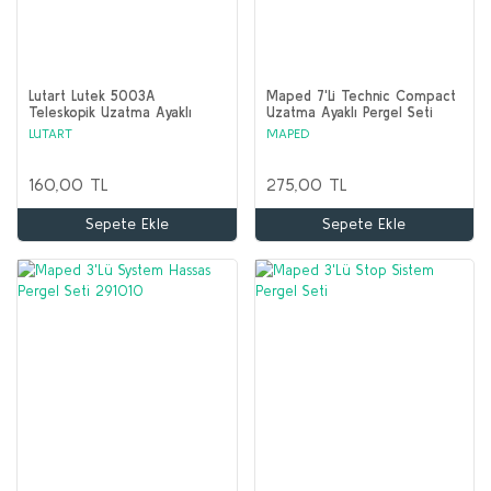
Lutart Lutek 5003A
Maped 7'Li Technic Compact
Teleskopik Uzatma Ayaklı
Uzatma Ayaklı Pergel Seti
Pergel Seti
538717
LUTART
MAPED
160,00 TL
275,00 TL
Sepete Ekle
Sepete Ekle