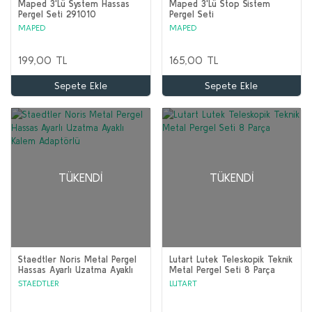
Maped 3'Lü System Hassas
Maped 3'Lü Stop Sistem
Pergel Seti 291010
Pergel Seti
MAPED
MAPED
199,00 TL
165,00 TL
Sepete Ekle
Sepete Ekle
TÜKENDI
TÜKENDI
Staedtler Noris Metal Pergel
Lutart Lutek Teleskopik Teknik
Hassas Ayarlı Uzatma Ayaklı
Metal Pergel Seti 8 Parça
Kalem Adaptörlü
STAEDTLER
LUTART