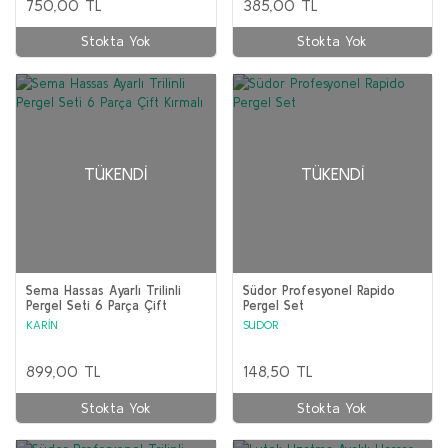
750,00 TL
385,00 TL
Stokta Yok
Stokta Yok
TÜKENDI
TÜKENDI
Sema Hassas Ayarlı Trilinli
Südor Profesyonel Rapido
Pergel Seti 6 Parça Çift
Pergel Set
Kırmalı
KARİN
SUDOR
899,00 TL
148,50 TL
Stokta Yok
Stokta Yok