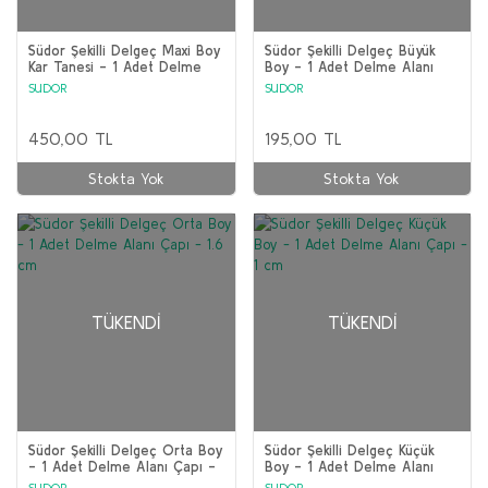
Südor Şekilli Delgeç Maxi Boy
Südor Şekilli Delgeç Büyük
Kar Tanesi - 1 Adet Delme
Boy - 1 Adet Delme Alanı
Alanı Çapı - 3,5 cm
Çapı - 2 cm
SUDOR
SUDOR
450,00 TL
195,00 TL
Stokta Yok
Stokta Yok
TÜKENDI
TÜKENDI
Südor Şekilli Delgeç Orta Boy
Südor Şekilli Delgeç Küçük
- 1 Adet Delme Alanı Çapı -
Boy - 1 Adet Delme Alanı
1.6 cm
Çapı - 1 cm
SUDOR
SUDOR