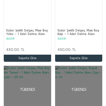
Südor Şekilli Delgeç Maxi Boy
Südor Şekilli Delgeç Maxi Boy
Yıldız - 1 Adet Delme Alanı
Kalp - 1 Adet Delme Alanı
Çapı - 3,5 cm
Çapı - 3,5 cm
SUDOR
SUDOR
450,00 TL
450,00 TL
Sepete Ekle
Sepete Ekle
TÜKENDI
TÜKENDI