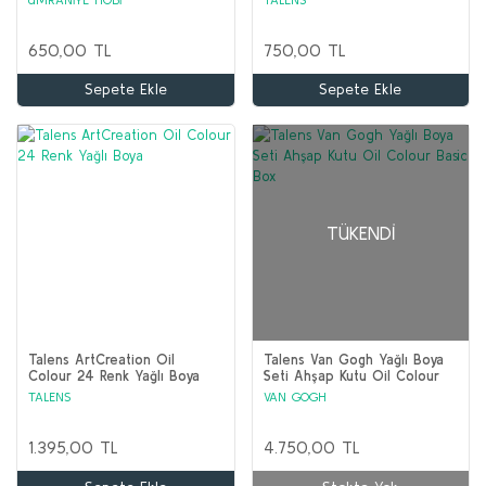
650,00 TL
750,00 TL
Sepete Ekle
Sepete Ekle
TÜKENDI
Talens ArtCreation Oil
Talens Van Gogh Yağlı Boya
Colour 24 Renk Yağlı Boya
Seti Ahşap Kutu Oil Colour
Basic Box
TALENS
VAN GOGH
1.395,00 TL
4.750,00 TL