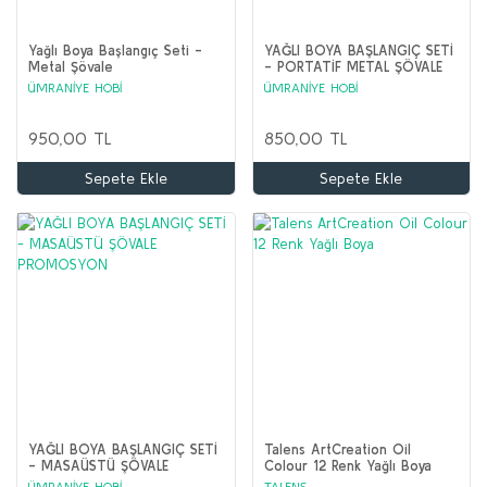
Yağlı Boya Başlangıç Seti -
YAĞLI BOYA BAŞLANGIÇ SETİ
Metal Şövale
- PORTATİF METAL ŞÖVALE
PROMOSYON
ÜMRANİYE HOBİ
ÜMRANİYE HOBİ
950,00 TL
850,00 TL
Sepete Ekle
Sepete Ekle
YAĞLI BOYA BAŞLANGIÇ SETİ
Talens ArtCreation Oil
- MASAÜSTÜ ŞÖVALE
Colour 12 Renk Yağlı Boya
PROMOSYON
ÜMRANİYE HOBİ
TALENS