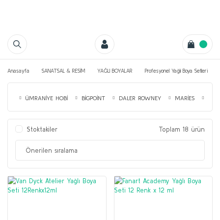
Anasayfa
SANATSAL & RESİM
YAĞLI BOYALAR
Profesyonel Yağlı Boya Setleri
ÜMRANİYE HOBİ
BİGPOİNT
DALER ROWNEY
MARİES
TAL
Stoktakiler
Toplam 18 ürün