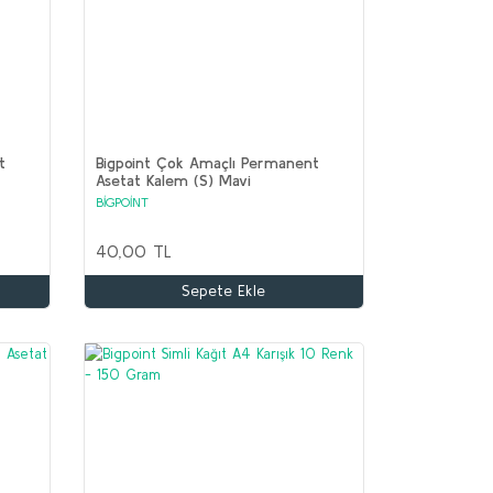
t
Bigpoint Çok Amaçlı Permanent
Asetat Kalem (S) Mavi
BİGPOİNT
40,00 TL
Sepete Ekle