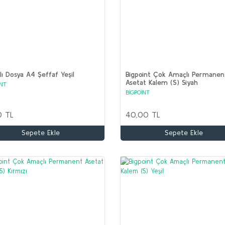
tlı Dosya A4 Şeffaf Yeşil
Bigpoint Çok Amaçlı Permanen
Asetat Kalem (S) Siyah
İNT
BİGPOİNT
0 TL
40,00 TL
Sepete Ekle
Sepete Ekle