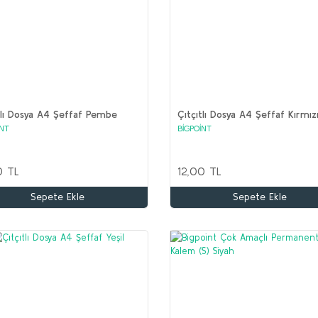
tlı Dosya A4 Şeffaf Pembe
Çıtçıtlı Dosya A4 Şeffaf Kırmız
İNT
BİGPOİNT
0 TL
12,00 TL
Sepete Ekle
Sepete Ekle