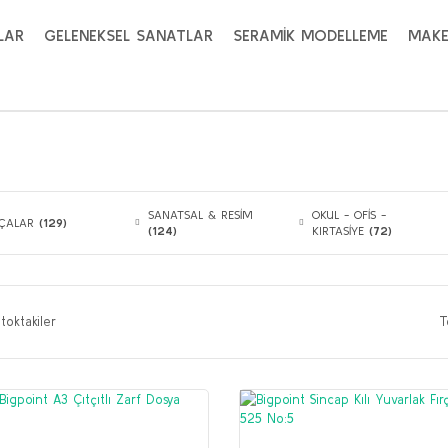
LAR
GELENEKSEL SANATLAR
SERAMİK MODELLEME
MAKE
SANATSAL & RESİM
OKUL - OFİS -
RÇALAR
(129)
(124)
KIRTASİYE
(72)
toktakiler
T