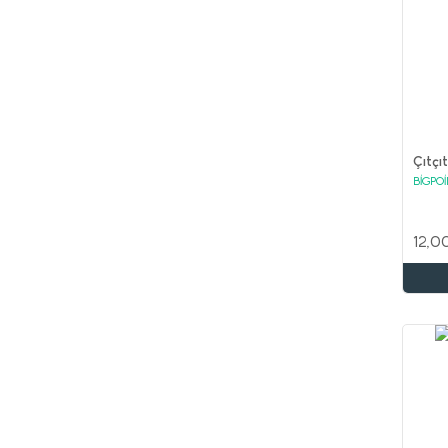
Çıtçı
BİGPO
12,0