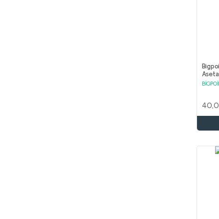
Bigpo
Aseta
BİGPO
40,0