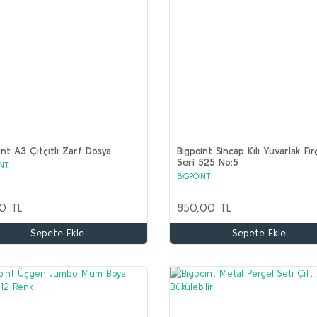
int A3 Çıtçıtlı Zarf Dosya
Bigpoint Sincap Kılı Yuvarlak Fır
Seri 525 No:5
İNT
BİGPOİNT
0 TL
850,00 TL
Sepete Ekle
Sepete Ekle