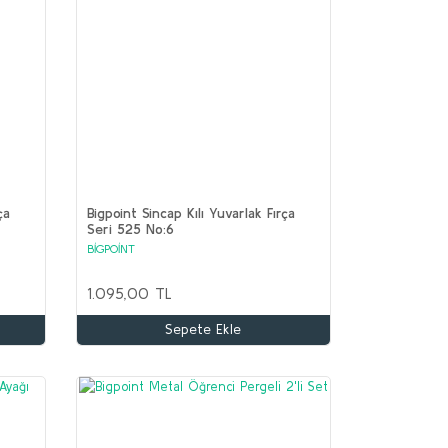
ça
Bigpoint Sincap Kılı Yuvarlak Fırça
Seri 525 No:6
BİGPOİNT
1.095,00 TL
Sepete Ekle