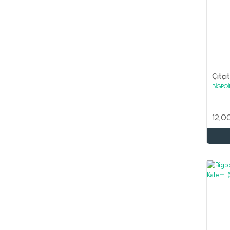
Çıtçı
BİGPO
12,0