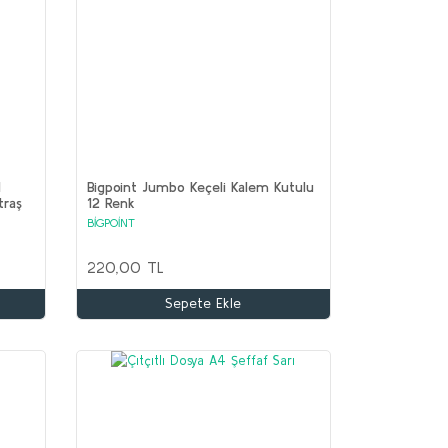
l
Bigpoint Jumbo Keçeli Kalem Kutulu
traş
12 Renk
BİGPOİNT
220,00 TL
Sepete Ekle