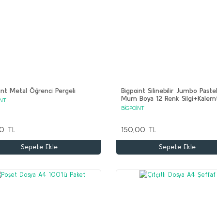
int Metal Öğrenci Pergeli
Bigpoint Silinebilir Jumbo Paste
Mum Boya 12 Renk Silgi+Kalem
İNT
Hediyeli
BİGPOİNT
0 TL
150,00 TL
Sepete Ekle
Sepete Ekle