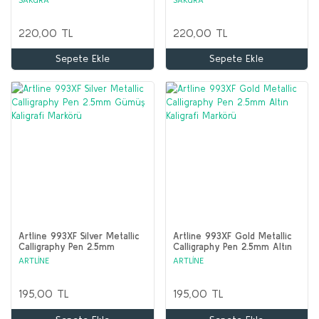
220,00 TL
220,00 TL
Sepete Ekle
Sepete Ekle
Artline 993XF Silver Metallic
Artline 993XF Gold Metallic
Calligraphy Pen 2.5mm
Calligraphy Pen 2.5mm Altın
Gümüş Kaligrafi Markörü
Kaligrafi Markörü
ARTLİNE
ARTLİNE
195,00 TL
195,00 TL