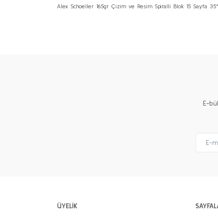
Alex Schoeller 165gr Çizim ve Resim Spiralli Blok 15 Sayfa 3
Bu ürünün fiyat bilgisi, resim, ürün açıklamalarında ve 
Görüş ve önerileriniz için teşekkür ederiz.
Ürün resmi kalitesiz, bozuk veya görüntülenemiyor.
Ürün açıklamasında eksik bilgiler bulunuyor.
Ürün bilgilerinde hatalar bulunuyor.
Ürün fiyatı diğer sitelerden daha pahalı.
E-bü
Bu ürüne benzer farklı alternatifler olmalı.
ÜYELİK
SAYFAL