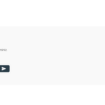
ımıza iletebilirsiniz.
iniz.