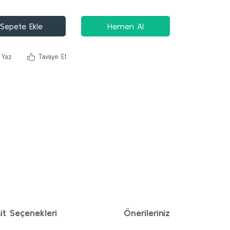
Sepete Ekle
Hemen Al
 Yaz
Tavsiye Et
it Seçenekleri
Önerileriniz