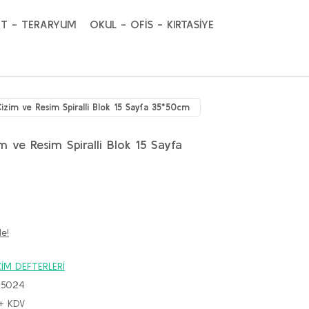
T - TERARYUM
OKUL - OFİS - KIRTASİYE
izim ve Resim Spiralli Blok 15 Sayfa 35*50cm
m ve Resim Spiralli Blok 15 Sayfa
le!
ZİM DEFTERLERİ
75024
 + KDV