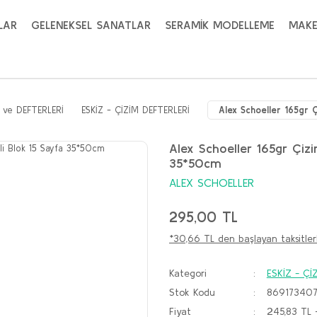
LAR
GELENEKSEL SANATLAR
SERAMİK MODELLEME
MAKE
 ve DEFTERLERİ
ESKİZ - ÇİZİM DEFTERLERİ
Alex Schoeller 165gr Ç
Alex Schoeller 165gr Çizi
35*50cm
ALEX SCHOELLER
295,00 TL
*30,66 TL den başlayan taksitler
Kategori
ESKİZ - Çİ
Stok Kodu
86917340
Fiyat
245,83 TL