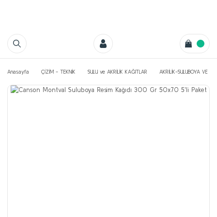
Anasayfa
ÇİZİM - TEKNİK
SULU ve AKRİLİK KAĞITLAR
AKRİLİK-SULUBOYA VE YA