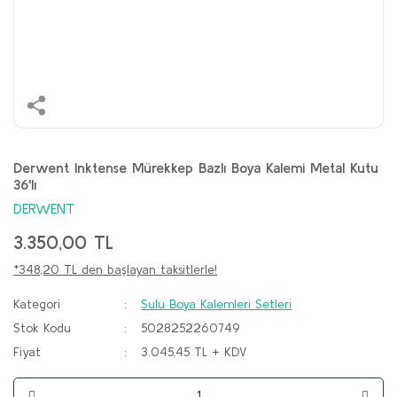
Derwent Inktense Mürekkep Bazlı Boya Kalemi Metal Kutu
36'lı
DERWENT
3.350,00 TL
*348,20 TL den başlayan taksitlerle!
Kategori
Sulu Boya Kalemleri Setleri
Stok Kodu
5028252260749
Fiyat
3.045,45 TL + KDV