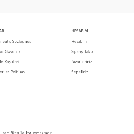
Gönder
AR
HESABIM
i Satış Sözleşmesi
Hesabım
 ve Güvenlik
Sipariş Takip
de Koşullari
Favorileriniz
eriler Politikası
Sepetiniz
L sertifikası ile korunmaktadır.