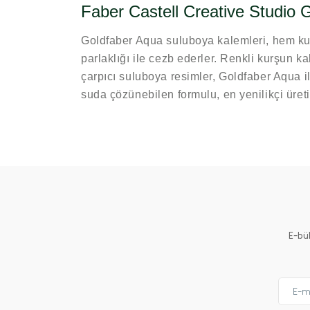
Faber Castell Creative Studio
Goldfaber Aqua suluboya kalemleri, hem ku
parlaklığı ile cezb ederler. Renkli kurşun ka
çarpıcı suluboya resimler, Goldfaber Aqua 
suda çözünebilen formulu, en yenilikçi üreti
Bu ürünün fiyat bilgisi, resim, ürün açıklamalarında ve 
Görüş ve önerileriniz için teşekkür ederiz.
Ürün resmi kalitesiz, bozuk veya görüntülenemiyor.
Ürün açıklamasında eksik bilgiler bulunuyor.
Ürün bilgilerinde hatalar bulunuyor.
Ürün fiyatı diğer sitelerden daha pahalı.
E-bü
Bu ürüne benzer farklı alternatifler olmalı.