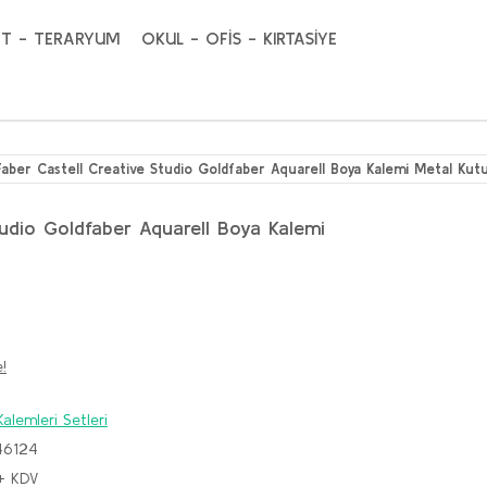
T - TERARYUM
OKUL - OFİS - KIRTASİYE
Faber Castell Creative Studio Goldfaber Aquarell Boya Kalemi Metal Kutu 
tudio Goldfaber Aquarell Boya Kalemi
!
alemleri Setleri
46124
+ KDV