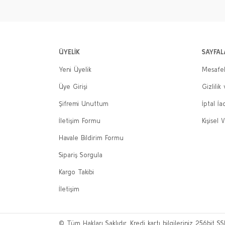
ÜYELİK
SAYFAL
Yeni Üyelik
Mesafel
Üye Girişi
Gizlilik
Şifremi Unuttum
İptal İa
İletişim Formu
Kişisel V
Havale Bildirim Formu
Sipariş Sorgula
Kargo Takibi
İletişim
© Tüm Hakları Saklıdır. Kredi kartı bilgileriniz 256bit SS