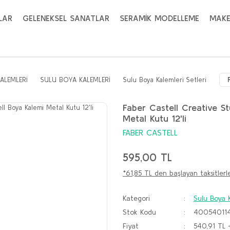
LAR
GELENEKSEL SANATLAR
SERAMİK MODELLEME
MAKE
ALEMLERİ
SULU BOYA KALEMLERİ
Sulu Boya Kalemleri Setleri
Faber Castell Creative S
Metal Kutu 12'li
FABER CASTELL
595,00 TL
*61,85 TL den başlayan taksitlerle
Kategori
Sulu Boya K
Stok Kodu
40054011
Fiyat
540,91 TL 