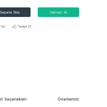
Sepete Ekle
Hemen Al
 Yaz
Tavsiye Et
it Seçenekleri
Önerileriniz