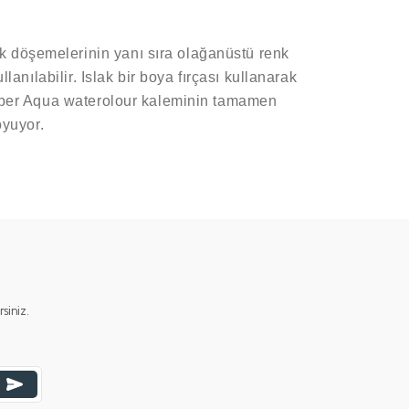
k döşemelerinin yanı sıra olağanüstü renk
anılabilir. Islak bir boya fırçası kullanarak
dfaber Aqua waterolour kaleminin tamamen
oyuyor.
ımıza iletebilirsiniz.
iniz.