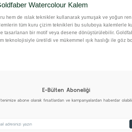
 Goldfaber Watercolour Kalem
ru hem de ıslak teknikler kullanarak yumuşak ve yoğun ren
lemlerin tüm kuru çizim teknikleri bu suluboya kalemlerle kull
ile tasarlanan bir motif veya desene dönüştürülebilir. Gol
m teknolojisiyle üretildi ve mükemmel ışık haslığı ile göz b
diğer konularda yetersiz gördüğünüz noktaları öneri formunu kullanarak taraf
Ürün hakkında henüz soru sorulmamış.
Bu ürüne ilk yorumu siz yapın!
Yorum Yaz
Soru Sor
E-Bülten Aboneliği
ltenimize abone olarak fırsatlardan ve kampanyalardan haberdar olabilirs