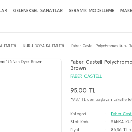
LAR
GELENEKSEL SANATLAR
SERAMİK MODELLEME
MAKE
ALEMLERİ
KURU BOYA KALEMLERİ
Faber Castell Polychromos Kuru B
Faber Castell Polychrom
Brown
FABER CASTELL
95,00 TL
*9,87 TL den başlayan taksitlerle
Kategori
Faber Cast
Stok Kodu
SANKALKUR
Fiyat
86,36 TL 