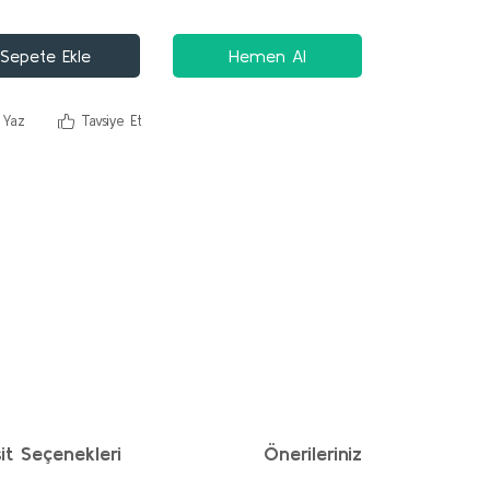
Sepete Ekle
Hemen Al
 Yaz
Tavsiye Et
it Seçenekleri
Önerileriniz