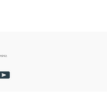
ımıza iletebilirsiniz.
iniz.