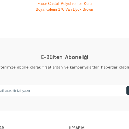
Faber Castell Polychromos Kuru
Boya Kalemi 176 Van Dyck Brown
diğer konularda yetersiz gördüğünüz noktaları öneri formunu kullanarak taraf
Ürün hakkında henüz soru sorulmamış.
Bu ürüne ilk yorumu siz yapın!
Yorum Yaz
Soru Sor
E-Bülten Aboneliği
ltenimize abone olarak fırsatlardan ve kampanyalardan haberdar olabilirs
Gönder
AR
HESABIM