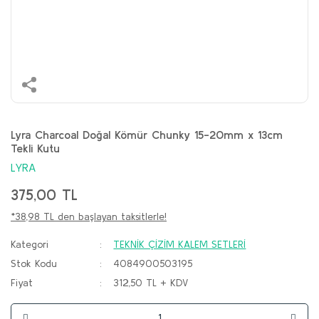
Lyra Charcoal Doğal Kömür Chunky 15-20mm x 13cm
Tekli Kutu
LYRA
375,00 TL
*38,98 TL den başlayan taksitlerle!
Kategori
TEKNİK ÇİZİM KALEM SETLERİ
Stok Kodu
4084900503195
Fiyat
312,50 TL + KDV