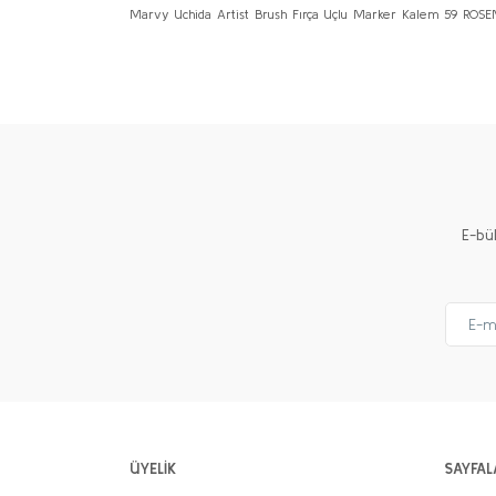
Marvy Uchida Artist Brush Fırça Uçlu Marker Kalem 59 ROS
Bu ürünün fiyat bilgisi, resim, ürün açıklamalarında ve 
Görüş ve önerileriniz için teşekkür ederiz.
Ürün resmi kalitesiz, bozuk veya görüntülenemiyor.
Ürün açıklamasında eksik bilgiler bulunuyor.
Ürün bilgilerinde hatalar bulunuyor.
Ürün fiyatı diğer sitelerden daha pahalı.
E-bü
Bu ürüne benzer farklı alternatifler olmalı.
ÜYELİK
SAYFAL