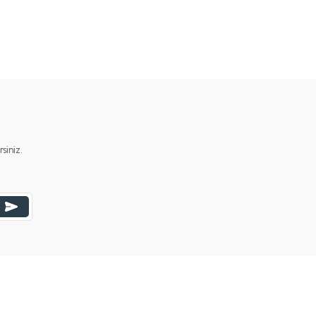
ımıza iletebilirsiniz.
iniz.