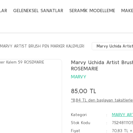
LAR
GELENEKSEL SANATLAR
SERAMİK MODELLEME
MAKE
MARVY ARTİST BRUSH PEN MARKER KALEMLERİ
Marvy Uchida Artis
Marvy Uchida Artist Brus
ROSEMARIE
MARVY
85,00 TL
*8,84 TL den başlayan taksitlerle
Kategori
MARVY ART
Stok Kodu
752481110
Fiyat
70,83 TL +