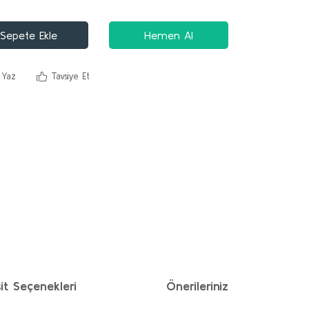
Sepete Ekle
Hemen Al
 Yaz
Tavsiye Et
it Seçenekleri
Önerileriniz