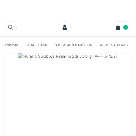
Anasayfa
ÇİZİM - TEKNİK
SULU ve AKRİLİK KAĞITLAR
AKRİLİK-SULUBOYA VE YA