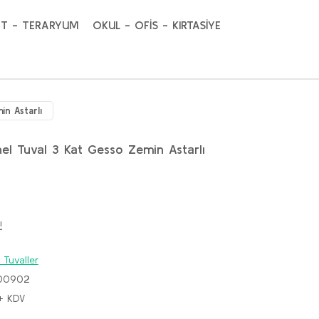
T - TERARYUM
OKUL - OFİS - KIRTASİYE
in Astarlı
el Tuval 3 Kat Gesso Zemin Astarlı
!
 Tuvaller
00902
+ KDV