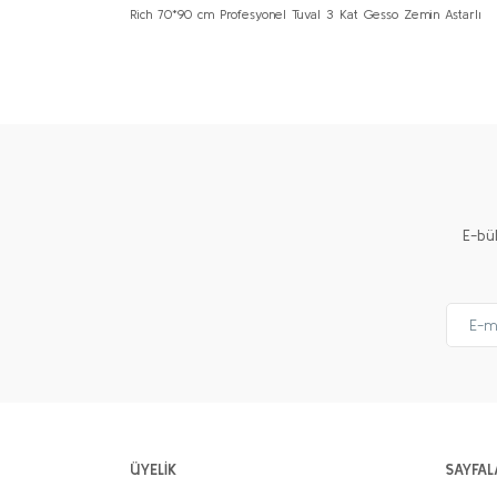
Rich 70*90 cm Profesyonel Tuval 3 Kat Gesso Zemin Astarlı
Bu ürünün fiyat bilgisi, resim, ürün açıklamalarında ve 
Görüş ve önerileriniz için teşekkür ederiz.
Ürün resmi kalitesiz, bozuk veya görüntülenemiyor.
Ürün açıklamasında eksik bilgiler bulunuyor.
Ürün bilgilerinde hatalar bulunuyor.
Ürün fiyatı diğer sitelerden daha pahalı.
E-bü
Bu ürüne benzer farklı alternatifler olmalı.
ÜYELİK
SAYFAL