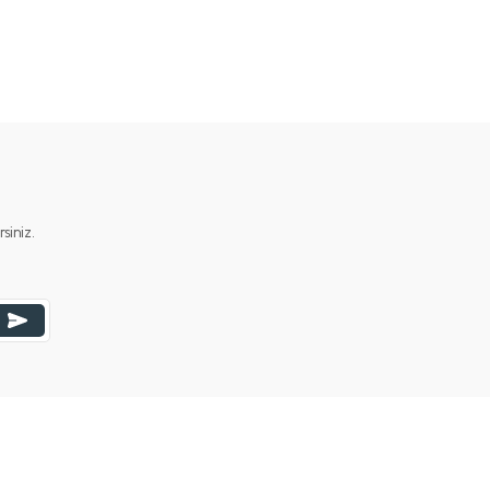
ımıza iletebilirsiniz.
iniz.