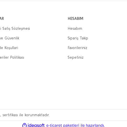
AR
HESABIM
i Satış Sözleşmesi
Hesabım
 ve Güvenlik
Sipariş Takip
de Koşullari
Favorileriniz
eriler Politikası
Sepetiniz
L sertifikası ile korunmaktadır.
ile
ideasoft
e-