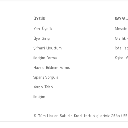
ÜYELİK
SAYFAL
Yeni Üyelik
Mesafel
Üye Girişi
Gizlilik
Şifremi Unuttum
İptal İa
İletişim Formu
Kişisel V
Havale Bildirim Formu
Sipariş Sorgula
Kargo Takibi
İletişim
© Tüm Hakları Saklıdır. Kredi kartı bilgileriniz 256bit SS