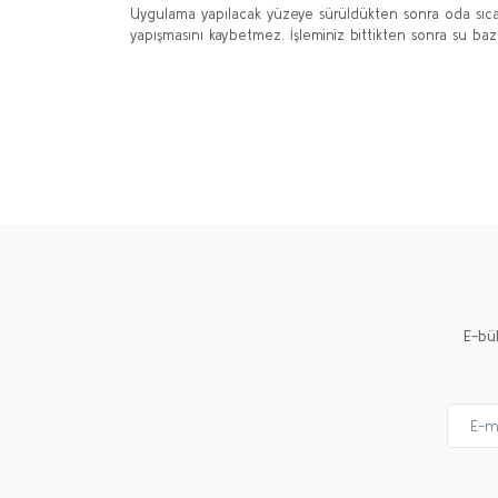
Uygulama yapılacak yüzeye sürüldükten sonra oda sıcak
yapışmasını kaybetmez. İşleminiz bittikten sonra su bazlı
Bu ürünün fiyat bilgisi, resim, ürün açıklamalarında ve 
Görüş ve önerileriniz için teşekkür ederiz.
Ürün resmi kalitesiz, bozuk veya görüntülenemiyor.
Ürün açıklamasında eksik bilgiler bulunuyor.
Ürün bilgilerinde hatalar bulunuyor.
Ürün fiyatı diğer sitelerden daha pahalı.
E-bü
Bu ürüne benzer farklı alternatifler olmalı.