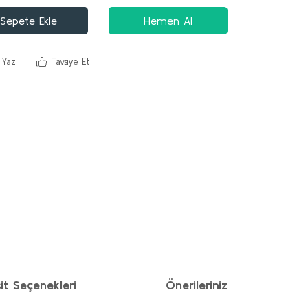
Sepete Ekle
Hemen Al
 Yaz
Tavsiye Et
it Seçenekleri
Önerileriniz