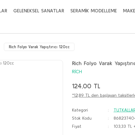
LAR
GELENEKSEL SANATLAR
SERAMİK MODELLEME
MAKE
Rich Folyo Varak Yapıştırıcı 120cc
Rich Folyo Varak Yapıştırı
RİCH
124,00 TL
*12,89 TL den başlayan taksitlerl
Kategori
TUTKALLAR 
Stok Kodu
86823740
Fiyat
103,33 TL 