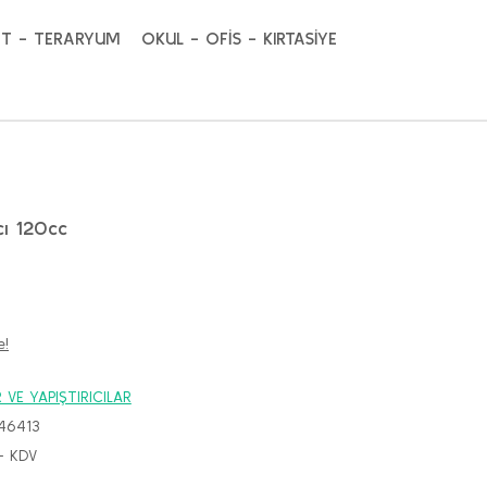
T - TERARYUM
OKUL - OFİS - KIRTASİYE
cı 120cc
e!
VE YAPIŞTIRICILAR
46413
+ KDV