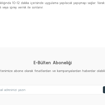
lığında 10-12 dakika içerisinde uygulama yapılacak yapışmayı sağlar. Vara
 veya sprey vernik ile sonlanır.
diğer konularda yetersiz gördüğünüz noktaları öneri formunu kullanarak taraf
Ürün hakkında henüz soru sorulmamış.
Bu ürüne ilk yorumu siz yapın!
Yorum Yaz
Soru Sor
E-Bülten Aboneliği
ltenimize abone olarak fırsatlardan ve kampanyalardan haberdar olabilirs
Gönder