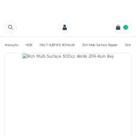
Anasayfa
HOBİ
MULTİ SURFACE BOYALAR
Rich Multi Surface Boyalar
Rich Mu