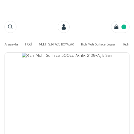
Anasayfa
HOBİ
MULTİ SURFACE BOYALAR
Rich Multi Surface Boyalar
Rich Mu