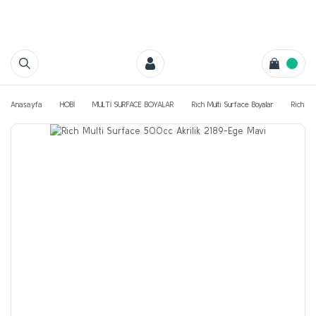
Anasayfa
HOBİ
MULTİ SURFACE BOYALAR
Rich Multi Surface Boyalar
Rich Mu