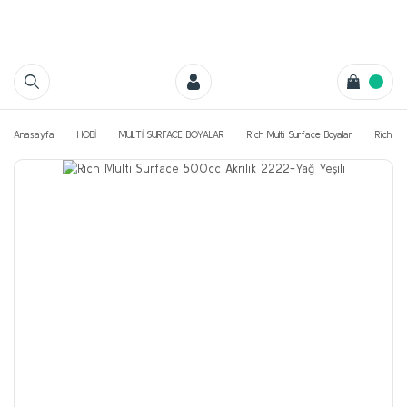
Anasayfa
HOBİ
MULTİ SURFACE BOYALAR
Rich Multi Surface Boyalar
Rich Mu