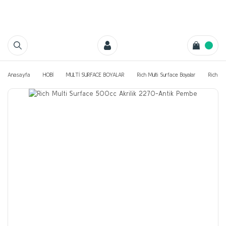
Anasayfa
HOBİ
MULTİ SURFACE BOYALAR
Rich Multi Surface Boyalar
Rich Mu