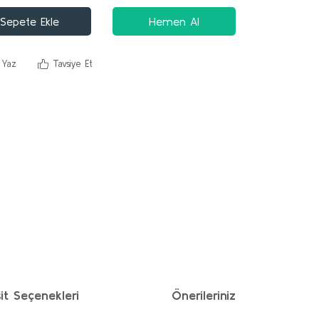
Sepete Ekle
Hemen Al
 Yaz
Tavsiye Et
it Seçenekleri
Önerileriniz