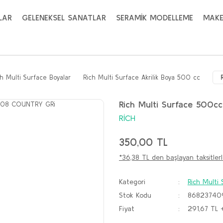
LAR
GELENEKSEL SANATLAR
SERAMİK MODELLEME
MAKE
ch Multi Surface Boyalar
Rich Multi Surface Akrilik Boya 500 cc
Rich Multi Surface 500c
RİCH
350,00 TL
*36,38 TL den başlayan taksitlerl
Kategori
Rich Multi 
Stok Kodu
86823740
Fiyat
291,67 TL 