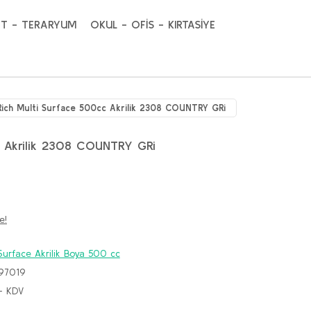
T - TERARYUM
OKUL - OFİS - KIRTASİYE
Rich Multi Surface 500cc Akrilik 2308 COUNTRY GRi
c Akrilik 2308 COUNTRY GRi
e!
Surface Akrilik Boya 500 cc
97019
+ KDV