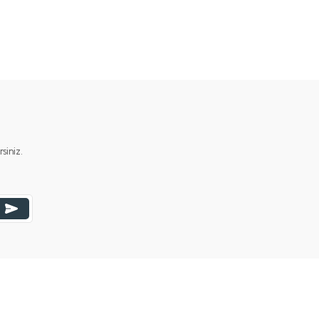
ımıza iletebilirsiniz.
iniz.