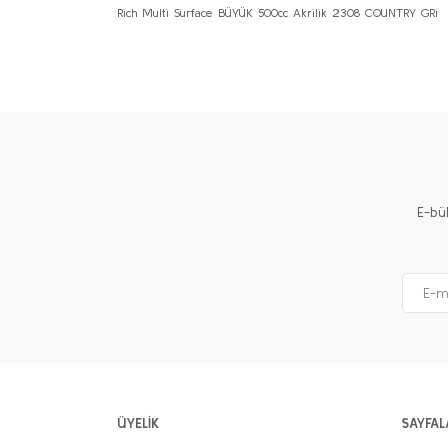
Rich Multi Surface BÜYÜK 500cc Akrilik 2308 COUNTRY GRi
Bu ürünün fiyat bilgisi, resim, ürün açıklamalarında ve 
Görüş ve önerileriniz için teşekkür ederiz.
Ürün resmi kalitesiz, bozuk veya görüntülenemiyor.
Ürün açıklamasında eksik bilgiler bulunuyor.
Ürün bilgilerinde hatalar bulunuyor.
Ürün fiyatı diğer sitelerden daha pahalı.
E-bü
Bu ürüne benzer farklı alternatifler olmalı.
ÜYELİK
SAYFAL