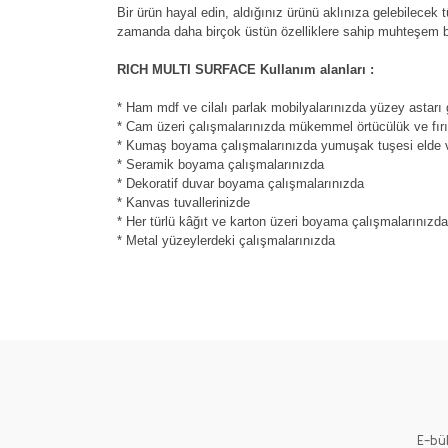
Bir ürün hayal edin, aldığınız ürünü aklınıza gelebilece
zamanda daha birçok üstün özelliklere sahip muhteşem bi
RICH MULTI SURFACE Kullanım alanları :
* Ham mdf ve cilalı parlak mobilyalarınızda yüzey astarı
* Cam üzeri çalışmalarınızda mükemmel örtücülük ve fır
* Kumaş boyama çalışmalarınızda yumuşak tuşesi elde 
* Seramik boyama çalışmalarınızda
* Dekoratif duvar boyama çalışmalarınızda
* Kanvas tuvallerinizde
* Her türlü kâğıt ve karton üzeri boyama çalışmalarınızd
* Metal yüzeylerdeki çalışmalarınızda
Bu ürünün fiyat bilgisi, resim, ürün açıklamalarında ve 
Görüş ve önerileriniz için teşekkür ederiz.
Ürün resmi kalitesiz, bozuk veya görüntülenemiyor.
Ürün açıklamasında eksik bilgiler bulunuyor.
Ürün bilgilerinde hatalar bulunuyor.
Ürün fiyatı diğer sitelerden daha pahalı.
E-bü
Bu ürüne benzer farklı alternatifler olmalı.