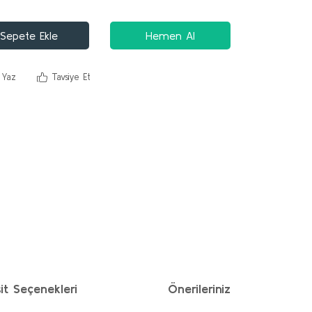
Sepete Ekle
Hemen Al
 Yaz
Tavsiye Et
it Seçenekleri
Önerileriniz