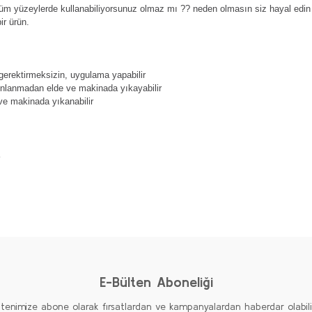
k tüm yüzeylerde kullanabiliyorsunuz olmaz mı ?? neden olmasın siz hayal edi
r ürün.
 gerektirmeksizin, uygulama yapabilir
ınlanmadan elde ve makinada yıkayabilir
ve makinada yıkanabilir
a
diğer konularda yetersiz gördüğünüz noktaları öneri formunu kullanarak taraf
Ürün hakkında henüz soru sorulmamış.
Bu ürüne ilk yorumu siz yapın!
Yorum Yaz
Soru Sor
E-Bülten Aboneliği
ltenimize abone olarak fırsatlardan ve kampanyalardan haberdar olabilirs