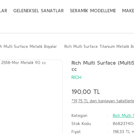
LAR
GELENEKSEL SANATLAR
SERAMİK MODELLEME
MAKE
ch Multi Surface Metalik Boyalar
Rich Multi Surface Titanium Metalik 
Rich Multi Surface (Mult
cc
RİCH
190,00 TL
*19,75 TL den başlayan taksitlerle
Kategori
Rich Multi
Stok Kodu
86823740
Fiyat
158,33 TL 