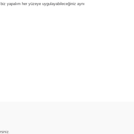
n biz yapalım her yüzeye uygulayabileceğiniz aynı
ımıza iletebilirsiniz.
iniz.