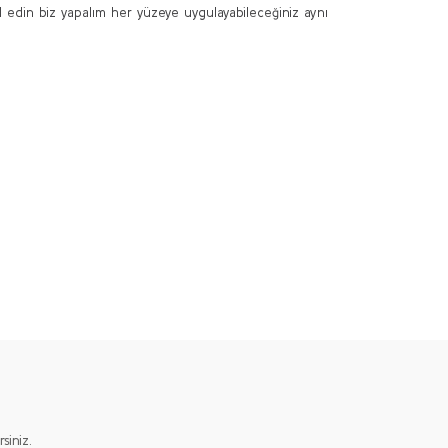
l edin biz yapalım her yüzeye uygulayabileceğiniz aynı
ımıza iletebilirsiniz.
iniz.