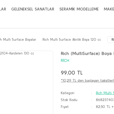
LAR
GELENEKSEL SANATLAR
SERAMİK MODELLEME
MAKE
ch Multi Surface Boyalar
Rich Multi Surface Akrilik Boya 120 cc
R
Rich (MultiSurface) Boya
RİCH
99,00 TL
*10,29 TL den başlayan taksitlerl
Kategori
Rich Multi 
Stok Kodu
86823740
Fiyat
82,50 TL 