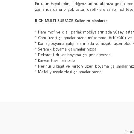
Bir ürün hayal edin, aldığınız ürünü aklınıza gelebile
zamanda daha birçok üstün özelliklere sahip muhteşe
RICH MULTI SURFACE Kullanım alanları :
* Ham mdf ve cilalı parlak mobilyalarınızda yüzey astar
* Cam üzeri çalışmalarınızda mükemmel örtücülük ve f
* Kumaş boyama çalışmalarınızda yumuşak tuşesi elde 
* Seramik boyama çalışmalarınızda
* Dekoratif duvar boyama çalışmalarınızda
* Kanvas tuvallerinizde
* Her türlü kâğıt ve karton üzeri boyama çalışmaların
* Metal yüzeylerdeki çalışmalarınızda
Bu ürünün fiyat bilgisi, resim, ürün açıklamalarında ve 
Görüş ve önerileriniz için teşekkür ederiz.
Ürün resmi kalitesiz, bozuk veya görüntülenemiyor.
Ürün açıklamasında eksik bilgiler bulunuyor.
Ürün bilgilerinde hatalar bulunuyor.
Ürün fiyatı diğer sitelerden daha pahalı.
E-bü
Bu ürüne benzer farklı alternatifler olmalı.