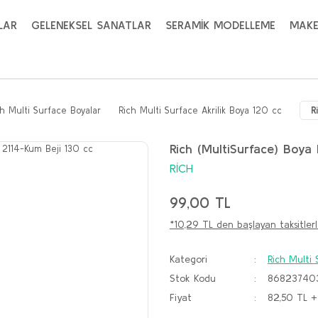
LAR
GELENEKSEL SANATLAR
SERAMİK MODELLEME
MAKE
ch Multi Surface Boyalar
Rich Multi Surface Akrilik Boya 120 cc
R
Rich (MultiSurface) Boya
RİCH
99,00 TL
*10,29 TL den başlayan taksitlerl
Kategori
Rich Multi 
Stok Kodu
86823740
Fiyat
82,50 TL 