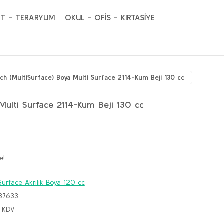
T - TERARYUM
OKUL - OFİS - KIRTASİYE
ich (MultiSurface) Boya Multi Surface 2114-Kum Beji 130 cc
 Multi Surface 2114-Kum Beji 130 cc
e!
Surface Akrilik Boya 120 cc
37633
+ KDV