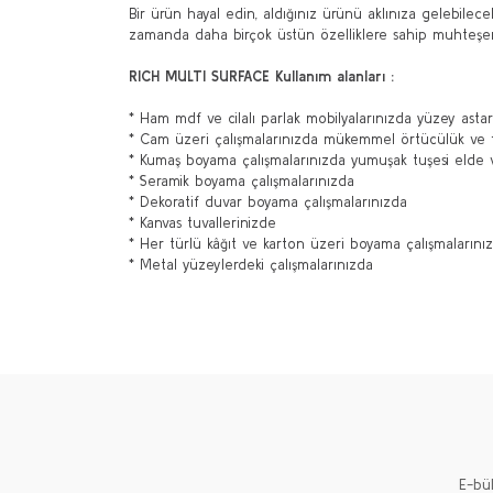
Bir ürün hayal edin, aldığınız ürünü aklınıza gelebile
zamanda daha birçok üstün özelliklere sahip muhteşe
RICH MULTI SURFACE Kullanım alanları :
* Ham mdf ve cilalı parlak mobilyalarınızda yüzey astar
* Cam üzeri çalışmalarınızda mükemmel örtücülük ve f
* Kumaş boyama çalışmalarınızda yumuşak tuşesi elde 
* Seramik boyama çalışmalarınızda
* Dekoratif duvar boyama çalışmalarınızda
* Kanvas tuvallerinizde
* Her türlü kâğıt ve karton üzeri boyama çalışmaların
* Metal yüzeylerdeki çalışmalarınızda
Bu ürünün fiyat bilgisi, resim, ürün açıklamalarında ve 
Görüş ve önerileriniz için teşekkür ederiz.
Ürün resmi kalitesiz, bozuk veya görüntülenemiyor.
Ürün açıklamasında eksik bilgiler bulunuyor.
Ürün bilgilerinde hatalar bulunuyor.
Ürün fiyatı diğer sitelerden daha pahalı.
E-bü
Bu ürüne benzer farklı alternatifler olmalı.