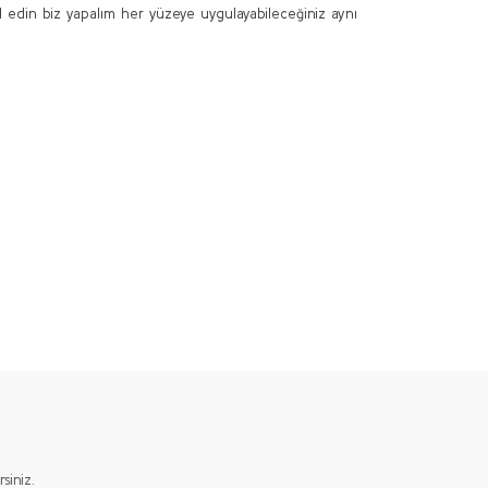
l edin biz yapalım her yüzeye uygulayabileceğiniz aynı
ımıza iletebilirsiniz.
iniz.