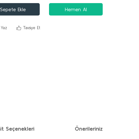
Sepete Ekle
Hemen Al
 Yaz
Tavsiye Et
it Seçenekleri
Önerileriniz