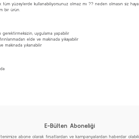
cek tüm yüzeylerde kullanabiliyorsunuz olmaz mı ?? neden olmasın siz haya
m bir ürün.
ı gerektirmeksizin, uygulama yapabilir
ırınlanmadan elde ve makinada yıkayabilir
ve makinada yıkanabilir
ızda
diğer konularda yetersiz gördüğünüz noktaları öneri formunu kullanarak taraf
Ürün hakkında henüz soru sorulmamış.
Bu ürüne ilk yorumu siz yapın!
Yorum Yaz
Soru Sor
E-Bülten Aboneliği
ltenimize abone olarak fırsatlardan ve kampanyalardan haberdar olabilirs