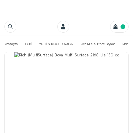
Anasayfa
HOBİ
MULTİ SURFACE BOYALAR
Rich Multi Surface Boyalar
Rich Mu