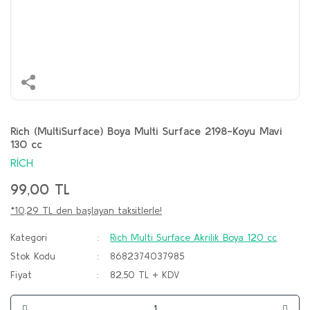
Rich (MultiSurface) Boya Multi Surface 2198-Koyu Mavi
130 cc
RİCH
99,00 TL
*10,29 TL den başlayan taksitlerle!
Kategori
Rich Multi Surface Akrilik Boya 120 cc
Stok Kodu
8682374037985
Fiyat
82,50 TL + KDV