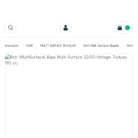
Anasayfa
HOBİ
MULTİ SURFACE BOYALAR
Rich Multi Surface Boyalar
Rich Mu