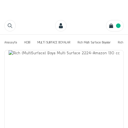
Anasayfa
HOBİ
MULTİ SURFACE BOYALAR
Rich Multi Surface Boyalar
Rich Mu