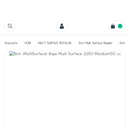
Anasayfa
HOBİ
MULTİ SURFACE BOYALAR
Rich Multi Surface Boyalar
Rich Mu