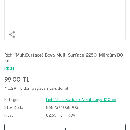
Rich (MultiSurface) Boya Multi Surface 2250-Mürdüm130
cc
RİCH
99,00 TL
*10,29 TL den başlayan taksitlerle!
Kategori
Rich Multi Surface Akrilik Boya 120 cc
Stok Kodu
8682374038203
Fiyat
82,50 TL + KDV