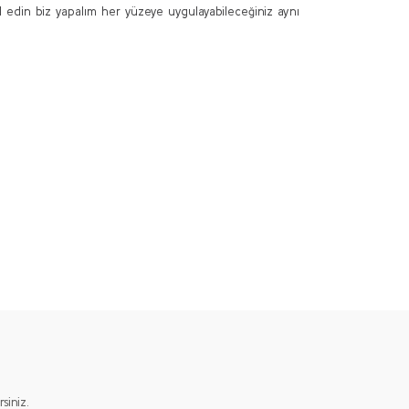
l edin biz yapalım her yüzeye uygulayabileceğiniz aynı
ımıza iletebilirsiniz.
iniz.