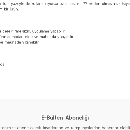
cek tüm yüzeylerde kullanabiliyorsunuz olmaz mı ?? neden olmasın siz haya
m bir ürün.
ı gerektirmeksizin, uygulama yapabilir
ırınlanmadan elde ve makinada yıkayabilir
ve makinada yıkanabilir
ızda
diğer konularda yetersiz gördüğünüz noktaları öneri formunu kullanarak taraf
Ürün hakkında henüz soru sorulmamış.
Bu ürüne ilk yorumu siz yapın!
Yorum Yaz
Soru Sor
E-Bülten Aboneliği
ltenimize abone olarak fırsatlardan ve kampanyalardan haberdar olabilirs