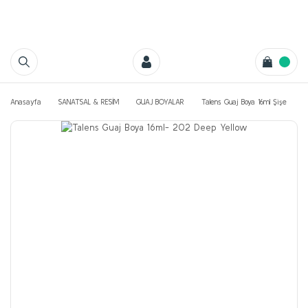
Anasayfa
SANATSAL & RESİM
GUAJ BOYALAR
Talens Guaj Boya 16ml Şişe