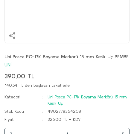
Uni Posca PC-17K Boyama Markörü 15 mm Kesik Uç PEMBE
UNİ
390,00 TL
*40,54 TL den başlayan taksitlerle!
Kategori
Uni Posca PC-17K Boyama Markörü 15 mm
Kesik Uç
Stok Kodu
4902778364208
Fiyat
325,00 TL + KDV