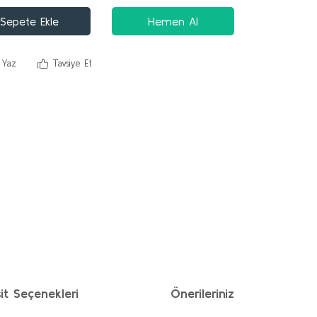
Sepete Ekle
Hemen Al
 Yaz
Tavsiye Et
it Seçenekleri
Önerileriniz