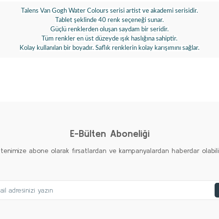
Talens Van Gogh Water Colours serisi artist ve akademi serisidir.
Tablet şeklinde 40 renk seçeneği sunar.
Güçlü renklerden oluşan saydam bir seridir.
Tüm renkler en üst düzeyde ışık haslığına sahiptir.
Kolay kullanılan bir boyadır. Saflık renklerin kolay karışımını sağlar.
diğer konularda yetersiz gördüğünüz noktaları öneri formunu kullanarak taraf
Ürün hakkında henüz soru sorulmamış.
Bu ürüne ilk yorumu siz yapın!
Yorum Yaz
Soru Sor
E-Bülten Aboneliği
ltenimize abone olarak fırsatlardan ve kampanyalardan haberdar olabilirs
Gönder