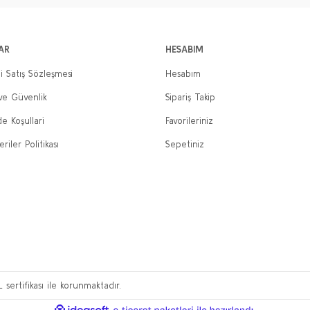
AR
HESABIM
i Satış Sözleşmesi
Hesabım
 ve Güvenlik
Sipariş Takip
de Koşullari
Favorileriniz
eriler Politikası
Sepetiniz
L sertifikası ile korunmaktadır.
ile
ideasoft