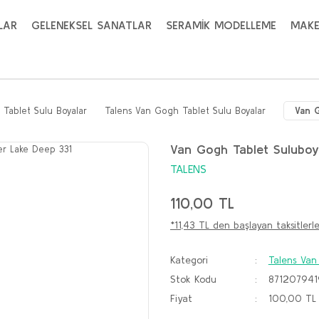
LAR
GELENEKSEL SANATLAR
SERAMİK MODELLEME
MAKE
Tablet Sulu Boyalar
Talens Van Gogh Tablet Sulu Boyalar
Van G
Van Gogh Tablet Sulubo
TALENS
110,00 TL
*11,43 TL den başlayan taksitlerle
Kategori
Talens Van
Stok Kodu
871207941
Fiyat
100,00 TL