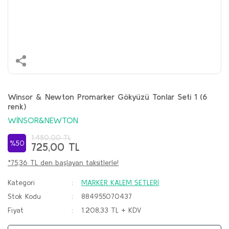
Winsor & Newton Promarker Gökyüzü Tonlar Seti 1 (6
renk)
WİNSOR&NEWTON
1.450,00 TL
%50
725,00 TL
*75,36 TL den başlayan taksitlerle!
Kategori
MARKER KALEM SETLERİ
Stok Kodu
884955070437
Fiyat
1.208,33 TL + KDV