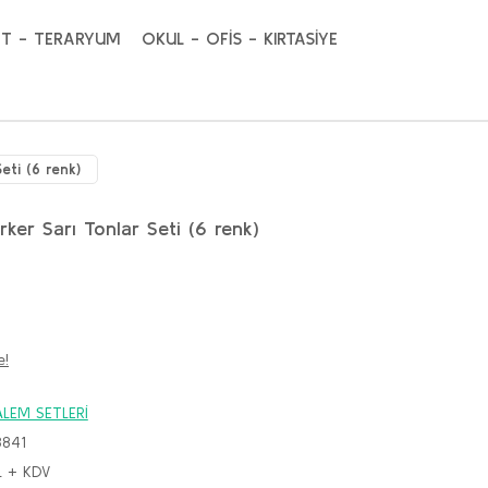
T - TERARYUM
OKUL - OFİS - KIRTASİYE
eti (6 renk)
er Sarı Tonlar Seti (6 renk)
e!
LEM SETLERİ
3841
L + KDV