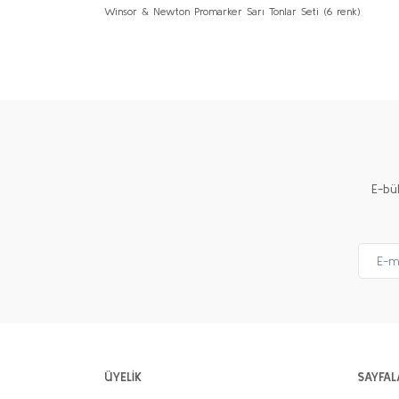
Winsor & Newton Promarker Sarı Tonlar Seti (6 renk)
Bu ürünün fiyat bilgisi, resim, ürün açıklamalarında ve 
Görüş ve önerileriniz için teşekkür ederiz.
Ürün resmi kalitesiz, bozuk veya görüntülenemiyor.
Ürün açıklamasında eksik bilgiler bulunuyor.
Ürün bilgilerinde hatalar bulunuyor.
Ürün fiyatı diğer sitelerden daha pahalı.
E-bü
Bu ürüne benzer farklı alternatifler olmalı.
ÜYELİK
SAYFAL