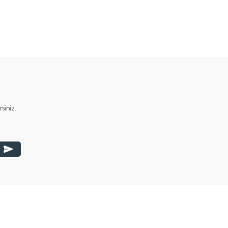
ımıza iletebilirsiniz.
iniz.