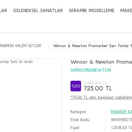
LAR
GELENEKSEL SANATLAR
SERAMİK MODELLEME
MAKE
MARKER KALEM SETLERİ
Winsor & Newton Promarker Sarı Tonlar S
Winsor & Newton Promark
WİNSOR&NEWTON
1.450,00 TL
%50
725,00 TL
*75,36 TL den başlayan taksitlerl
Kategori
MARKER KA
Stok Kodu
88495507
Fiyat
1.208,33 T