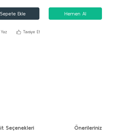
Sepete Ekle
Hemen Al
 Yaz
Tavsiye Et
it Seçenekleri
Önerileriniz