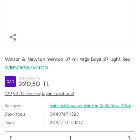
Winsor & Newton Winton 37 ml Yağlı Boya 27 Light Red
WİNSOR&NEWTON
245,00 TL
%10
220,50 TL
*22,92 TL den başlayan taksitlerle!
Kategori
Winsor&Newton Winton Yağlı Boya 37ml
Stok Kodu
094376711523
Fiyat
204,17 TL + KDV