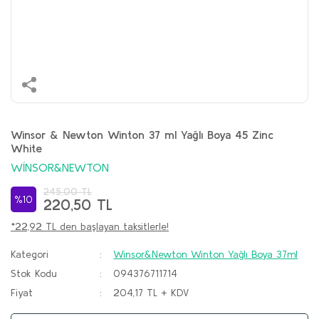
Winsor & Newton Winton 37 ml Yağlı Boya 45 Zinc
White
WİNSOR&NEWTON
245,00 TL
%10
220,50 TL
*22,92 TL den başlayan taksitlerle!
Kategori
Winsor&Newton Winton Yağlı Boya 37ml
Stok Kodu
094376711714
Fiyat
204,17 TL + KDV