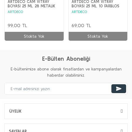
ARTDECO CAM VİTRAY
ARTDECO CAM VİTRAY
BOYASI 25 ML. 28 METALİK
BOYASI 25 ML. 10 FARBLOS
BAKIR
(İNCELTİCİ)
ARTDECO
ARTDECO
99,00 TL
69,00 TL
Stokta Yok
Stokta Yok
E-Bülten Aboneliği
E-bültenimize abone olarak fırsatlardan ve kampanyalardan
haberdar olabilirsiniz.
ÜYELİK
SAYFALAR