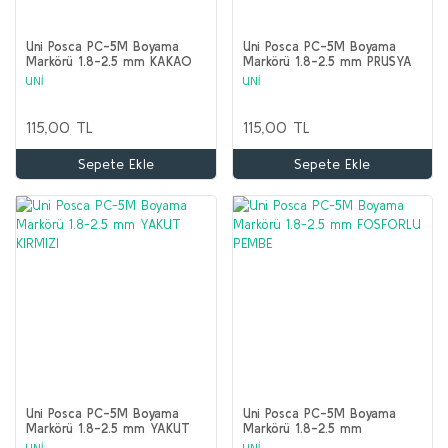
Uni Posca PC-5M Boyama
Uni Posca PC-5M Boyama
Markörü 1.8-2.5 mm KAKAO
Markörü 1.8-2.5 mm PRUSYA
KAHVE
MAVİSİ
UNİ
UNİ
115,00 TL
115,00 TL
Sepete Ekle
Sepete Ekle
Uni Posca PC-5M Boyama
Uni Posca PC-5M Boyama
Markörü 1.8-2.5 mm YAKUT
Markörü 1.8-2.5 mm
KIRMIZI
FOSFORLU PEMBE
UNİ
UNİ