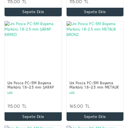
115,00 TL
115,00 TL
Sepete Ekle
Sepete Ekle
Uni Posca PC-5M Boyama
Uni Posca PC-5M Boyama
Markörü 1.8-2.5 mm ŞARAP
Markörü 1.8-2.5 mm METALİK
KIRMIZI
BRONZ
UNİ
UNİ
115,00 TL
165,00 TL
Sepete Ekle
Sepete Ekle