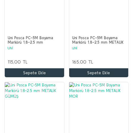
Uni Posca PC-5M Boyama
Uni Posca PC-5M Boyama
Markörü 1.8-2.5 mm
Markörü 1.8-2.5 mm METALİK
TURUNCU
MAVİ
UNİ
UNİ
115,00 TL
165,00 TL
Sepete Ekle
Sepete Ekle