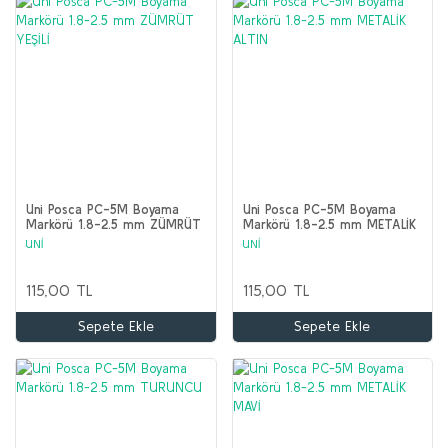
Uni Posca PC-5M Boyama
Uni Posca PC-5M Boyama
Markörü 1.8-2.5 mm ZÜMRÜT
Markörü 1.8-2.5 mm METALİK
YEŞİLİ
ALTIN
UNİ
UNİ
115,00 TL
115,00 TL
Sepete Ekle
Sepete Ekle