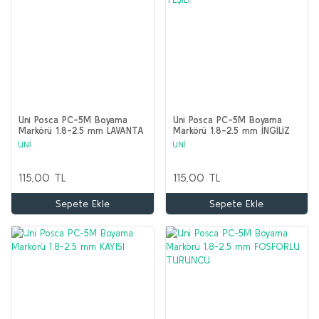
Uni Posca PC-5M Boyama
Uni Posca PC-5M Boyama
Markörü 1.8-2.5 mm LAVANTA
Markörü 1.8-2.5 mm İNGİLİZ
YEŞİLİ
UNİ
UNİ
115,00 TL
115,00 TL
Sepete Ekle
Sepete Ekle