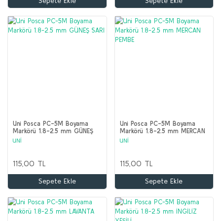
Sepete Ekle
Sepete Ekle
Uni Posca PC-5M Boyama
Uni Posca PC-5M Boyama
Markörü 1.8-2.5 mm GÜNEŞ
Markörü 1.8-2.5 mm MERCAN
SARI
PEMBE
UNİ
UNİ
115,00 TL
115,00 TL
Sepete Ekle
Sepete Ekle