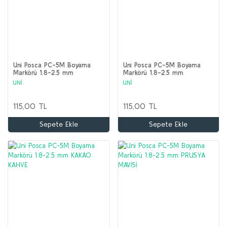
Uni Posca PC-5M Boyama
Uni Posca PC-5M Boyama
Markörü 1.8-2.5 mm
Markörü 1.8-2.5 mm
FOSFORLU KIRMIZI
AHUDUDU
UNİ
UNİ
115,00 TL
115,00 TL
Sepete Ekle
Sepete Ekle