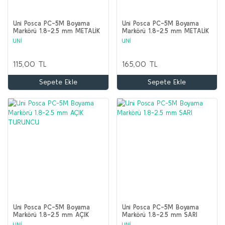
Uni Posca PC-5M Boyama
Uni Posca PC-5M Boyama
Markörü 1.8-2.5 mm METALİK
Markörü 1.8-2.5 mm METALİK
GÜMÜŞ
MOR
UNİ
UNİ
115,00 TL
165,00 TL
Sepete Ekle
Sepete Ekle
Uni Posca PC-5M Boyama
Uni Posca PC-5M Boyama
Markörü 1.8-2.5 mm AÇIK
Markörü 1.8-2.5 mm SARI
TURUNCU
UNİ
UNİ