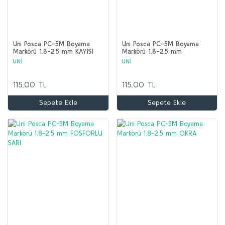
Uni Posca PC-5M Boyama
Uni Posca PC-5M Boyama
Markörü 1.8-2.5 mm KAYISI
Markörü 1.8-2.5 mm
FOSFORLU TURUNCU
UNİ
UNİ
115,00 TL
115,00 TL
Sepete Ekle
Sepete Ekle