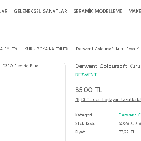
LAR
GELENEKSEL SANATLAR
SERAMİK MODELLEME
MAKE
ALEMLERİ
KURU BOYA KALEMLERİ
Derwent Coloursoft Kuru Boya Ka
Derwent Coloursoft Kuru
DERWENT
85,00 TL
*8,83 TL den başlayan taksitlerle
Kategori
Derwent Co
Stok Kodu
50282521
Fiyat
77,27 TL +