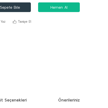
Sepete Ekle
Hemen Al
 Yaz
Tavsiye Et
it Seçenekleri
Önerileriniz