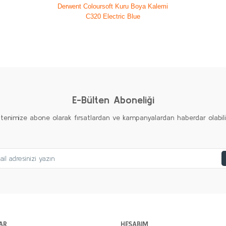
Derwent Coloursoft Kuru Boya Kalemi
C320 Electric Blue
diğer konularda yetersiz gördüğünüz noktaları öneri formunu kullanarak taraf
Ürün hakkında henüz soru sorulmamış.
Bu ürüne ilk yorumu siz yapın!
Yorum Yaz
Soru Sor
E-Bülten Aboneliği
ltenimize abone olarak fırsatlardan ve kampanyalardan haberdar olabilirs
Gönder
AR
HESABIM