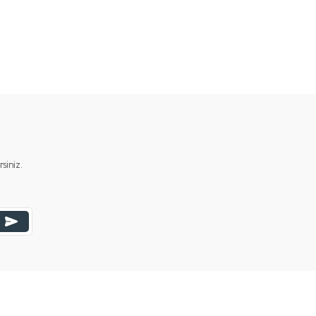
ımıza iletebilirsiniz.
iniz.