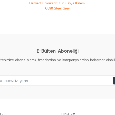
Derwent Coloursoft Kuru Boya Kalemi
C690 Steel Grey
diğer konularda yetersiz gördüğünüz noktaları öneri formunu kullanarak taraf
Ürün hakkında henüz soru sorulmamış.
Bu ürüne ilk yorumu siz yapın!
Yorum Yaz
Soru Sor
E-Bülten Aboneliği
ltenimize abone olarak fırsatlardan ve kampanyalardan haberdar olabilirs
Gönder
AR
HESABIM