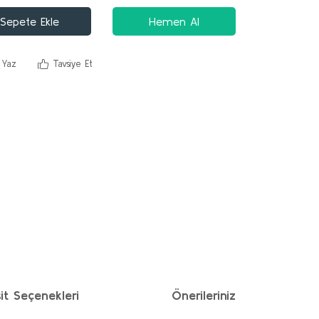
Sepete Ekle
Hemen Al
 Yaz
Tavsiye Et
it Seçenekleri
Önerileriniz