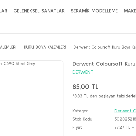
LAR
GELENEKSEL SANATLAR
SERAMİK MODELLEME
MAKE
ALEMLERİ
KURU BOYA KALEMLERİ
Derwent Coloursoft Kuru Boya Ka
Derwent Coloursoft Kuru
DERWENT
85,00 TL
*8,83 TL den başlayan taksitlerle
Kategori
Derwent Co
Stok Kodu
50282521
Fiyat
77,27 TL +