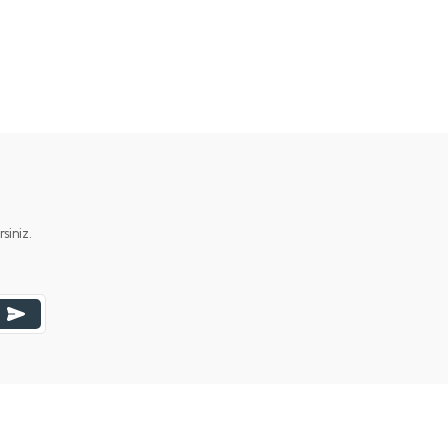
ımıza iletebilirsiniz.
iniz.